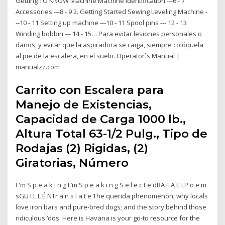
Getting TO KNOW Machine Machine identification ---6 - 7
Accessories ---8 - 9 2. Getting Started Sewing Leveling Machine -
--10 - 11 Setting up machine ---10 - 11 Spool pins --- 12 - 13
Winding bobbin --- 14 - 15… Para evitar lesiones personales o
daños, y evitar que la aspiradora se caiga, siempre colóquela
al pie de la escalera, en el suelo. Operator`s Manual |
manualzz.com
Carrito con Escalera para
Manejo de Existencias,
Capacidad de Carga 1000 lb.,
Altura Total 63-1/2 Pulg., Tipo de
Rodajas (2) Rigidas, (2)
Giratorias, Número
I 'm S p e a k i n g I ’m S p e a k i n g S e l e c t e dRA F A E LP o e m
sGU I L L É NTr a n s l a t e The querida phenomenon; why locals
love iron bars and pure-bred dogs; and the story behind those
ridiculous ‘dos: Here is Havana is your go-to resource for the