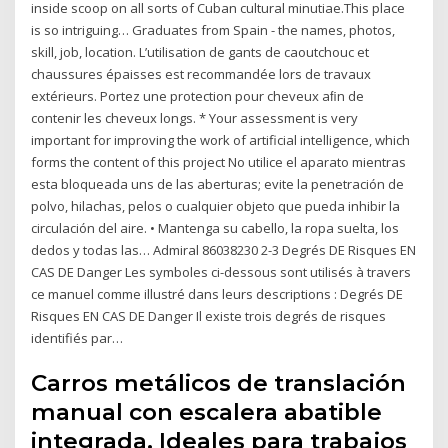
inside scoop on all sorts of Cuban cultural minutiae.This place
is so intriguing… Graduates from Spain - the names, photos,
skill, job, location. L’utilisation de gants de caoutchouc et
chaussures épaisses est recommandée lors de travaux
extérieurs. Portez une protection pour cheveux aﬁn de
contenir les cheveux longs. * Your assessment is very
important for improving the work of artificial intelligence, which
forms the content of this project No utilice el aparato mientras
esta bloqueada uns de las aberturas; evite la penetración de
polvo, hilachas, pelos o cualquier objeto que pueda inhibir la
circulación del aire. • Mantenga su cabello, la ropa suelta, los
dedos y todas las… Admiral 86038230 2-3 Degrés DE Risques EN
CAS DE Danger Les symboles ci-dessous sont utilisés à travers
ce manuel comme illustré dans leurs descriptions : Degrés DE
Risques EN CAS DE Danger Il existe trois degrés de risques
identifiés par…
Carros metálicos de translación
manual con escalera abatible
integrada. Ideales para trabajos